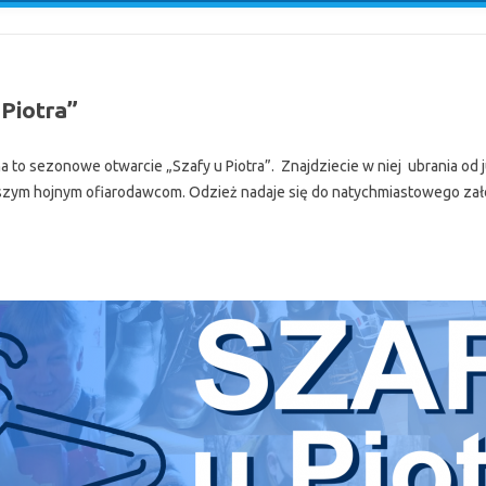
 Piotra”
na to sezonowe otwarcie „Szafy u Piotra”. Znajdziecie w niej ubrania od 
aszym hojnym ofiarodawcom. Odzież nadaje się do natychmiastowego za