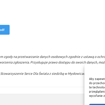
pdf
iem zgody na przetwarzanie danych osobowych zgodnie z ustawą o och
worzenia zgłoszenia. Przysługuje prawo dostępu do swoich danych, możl
towarzyszenie Serce Dla Świata z siedzibą w Mysłowicach, 41-400, ul. 
Aby zapewnić
do przechow
te technolo
przeglądania
wycofanie z