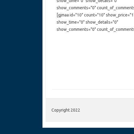
show_time="0" show_details="0"
show_comments="0" count_of_comments=
[gjmaa id="10" count="10" show_price="1
show_time="0" show_details="0"
show_comments="0" count_of_comments=
Copyright 2022