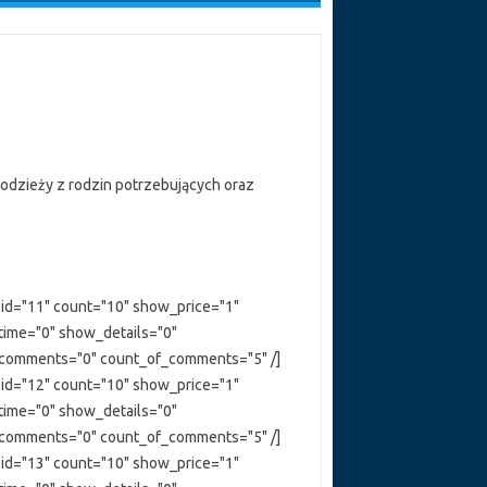
łodzieży z rodzin potrzebujących oraz
 id="11" count="10" show_price="1"
ime="0" show_details="0"
comments="0" count_of_comments="5" /]
 id="12" count="10" show_price="1"
ime="0" show_details="0"
comments="0" count_of_comments="5" /]
 id="13" count="10" show_price="1"