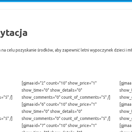
ytacja
 na celu pozyskanie środków, aby zapewnić letni wypoczynek dzieci i m
[gjmaa id="2" count="10" show_price="1"
[gjmaa
show_time="0" show_details="0"
show_t
"5" /]
show_comments="0" count_of_comments="5" /]
show_
[gjmaa id="6" count="10" show_price="1"
[gjmaa
show_time="0" show_details="0"
show_t
"5" /]
show_comments="0" count_of_comments="5" /]
show_
[gjmaa id="7" count="10" show_price="1"
[gjmaa