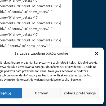
ime="0" show_details="0"
comments="0" count_of_comments="5" /]
 id="14" count="10" show_price="1"
ime="0" show_details="0"
comments="0" count_of_comments="5" /]
 id="15" count="10" show_price="1"
ime="0" show_details="0"
comments="0" count_of_comments="5" /]
 id="3" count="10" show_price="1"
ime="0" show_details="0"
Zarządzaj zgodami plików cookie
comments="0" count_of_comments="5" /]
 jak najlepsze wrażenia, korzystamy z technologii, takich jak pliki cookie,
ywania i/lub uzyskiwania dostępu do informacji o urządzeniu. Zgoda na
gie pozwoli nam przetwarzać dane, takie jak zachowanie podczas
 lub unikalne identyfikatory na tej stronie. Brak wyrażenia zgody lub
gody może niekorzystnie wpłynąć na niektóre cechy i funkcje.
ceptuję
Odmów
Zobacz preferencje
Iconic One Theme | Powered by Wordpress