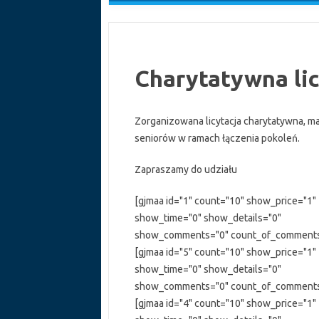
Charytatywna lic
Zorganizowana licytacja charytatywna, ma
seniorów w ramach łączenia pokoleń.
Zapraszamy do udziału
[gjmaa id="1" count="10" show_price="1"
show_time="0" show_details="0"
show_comments="0" count_of_comments=
[gjmaa id="5" count="10" show_price="1"
show_time="0" show_details="0"
show_comments="0" count_of_comments=
[gjmaa id="4" count="10" show_price="1"