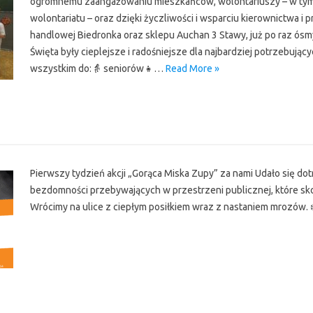
ogromnemu zaangażowaniu mieszkańców, wolontariuszy – w tym
wolontariatu – oraz dzięki życzliwości i wsparciu kierownictwa i 
handlowej Biedronka oraz sklepu Auchan 3 Stawy, już po raz ósm
Święta były cieplejsze i radośniejsze dla najbardziej potrzebując
wszystkim do:👵 seniorów👧…
Read More »
r
Pierwszy tydzień akcji „Gorąca Miska Zupy” za nami Udało się do
bezdomności przebywających w przestrzeni publicznej, które s
Wrócimy na ulice z ciepłym posiłkiem wraz z nastaniem mrozów. ❄️🍲