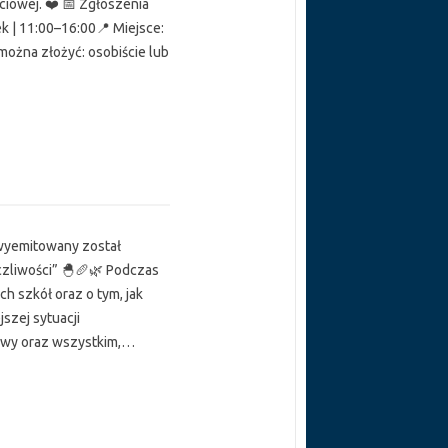
ciowej. ❤️ 📅 Zgłoszenia
k | 11:00–16:00📍 Miejsce:
można złożyć: osobiście lub
 wyemitowany został
zliwości” 🐣🥖🌿 Podczas
h szkół oraz o tym, jak
jszej sytuacji
tywy oraz wszystkim,…