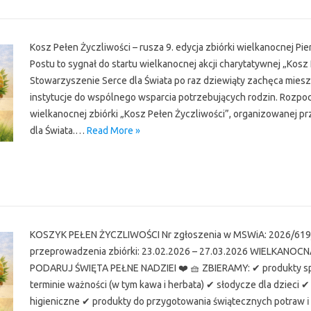
r
Kosz Pełen Życzliwości – rusza 9. edycja zbiórki wielkanocnej Pi
Postu to sygnał do startu wielkanocnej akcji charytatywnej „Kosz
Stowarzyszenie Serce dla Świata po raz dziewiąty zachęca mies
instytucje do wspólnego wsparcia potrzebujących rodzin. Rozpocz
wielkanocnej zbiórki „Kosz Pełen Życzliwości”, organizowanej p
dla Świata.…
Read More »
r
KOSZYK PEŁEN ŻYCZLIWOŚCI Nr zgłoszenia w MSWiA: 2026/619
przeprowadzenia zbiórki: 23.02.2026 – 27.03.2026 WIELKANOC
PODARUJ ŚWIĘTA PEŁNE NADZIEI ❤️ 🧺 ZBIERAMY: ✔ produkty 
terminie ważności (w tym kawa i herbata) ✔ słodycze dla dzieci ✔
higieniczne ✔ produkty do przygotowania świątecznych potraw ℹ️