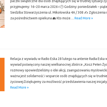
paczki świąteczne dla osób znajdujących się w trudnej sytuacji ży
przyjmujemy: 16–20 marca 2026 r.🕒 Godziny: poniedziałek – piąte
Siedziba Stowarzyszenia ul. Mikołowska 4A / 308 ✍️ Zgłoszenia 
za pośrednictwem opiekuna 👥 Kto może…
Read More »
r
Relacja z wywiadu w Radio Eska 28 lutego na antenie Radia Eska
wywiad poświęcony naszej wielkanocnej zbiórce „Kosz Pełen Życ
rozmowy opowiedzieliśmy o idei akcji, zaangażowaniu mysłowickic
ważna jest solidarność i wsparcie osób znajdujących się w trudnie
życiowej.Dziękujemy za możliwość przedstawienia naszej inicja
Read More »