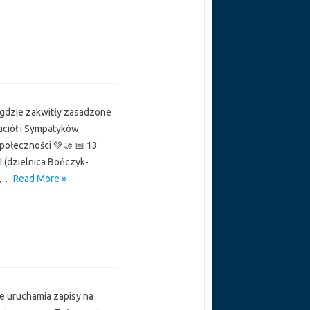
 gdzie zakwitły zasadzone
aciół i Sympatyków
połeczności 💚🤝 📅 13
I (dzielnica Bończyk-
i,…
Read More »
e uruchamia zapisy na