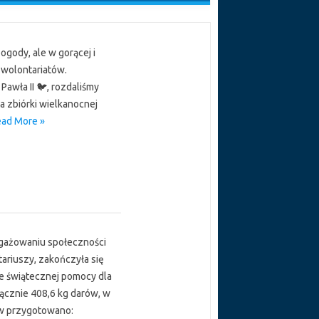
ogody, ale w gorącej i
 wolontariatów.
Pawła II 🐦, rozdaliśmy
a zbiórki wielkanocnej
ead More »
ngażowaniu społeczności
ariuszy, zakończyła się
ie świątecznej pomocy dla
ącznie 408,6 kg darów, w
ów przygotowano: