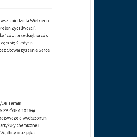
erwsza niedziela Wielkiego
 Pełen Życzliwości”.
zkańców, przedsiębiorców i
ęła się 9. edycja
rzez Stowarzyszenie Serce
/OR Termin
NA ZBIÓRKA 2026❤️
spożywcze o wydłużonym
 artykuły chemiczne i
 Wędliny oraz jajka…