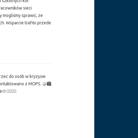
 szkolnych kół
pracowników sieci
y mogliśmy sprawić, że
ych. Wsparcie trafiło przede
trzeć do osób w kryzysie
kontaktowano z MOPS. 🤝🏙️
‍♂️🚶‍♀️