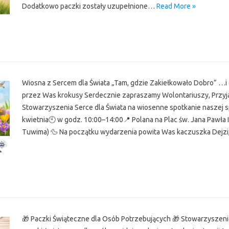
Dodatkowo paczki zostały uzupełnione…
Read More »
r
Wiosna z Sercem dla Świata „Tam, gdzie Zakiełkowało Dobro” …i
przez Was krokusy Serdecznie zapraszamy Wolontariuszy, Przyj
Stowarzyszenia Serce dla Świata na wiosenne spotkanie naszej s
kwietnia🕙 w godz. 10:00–14:00📍 Polana na Plac św. Jana Pawła I
Tuwima) 🦆 Na początku wydarzenia powita Was kaczuszka Dejz
r
🎁 Paczki Świąteczne dla Osób Potrzebujących 🎁 Stowarzyszeni