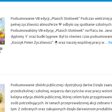
Podsumowanie VIII edycji „Ptasich Stołówek” Podczas wietrznej p
pełnej życzliwości atmosferze 💙 odbyło się spotkanie szkolnych
Podsumowaliśmy VIII edycję „Ptasich Stołówek” na Placu św. Jana 
dyplomy 🏅 oraz budki lęgowe. Był to również czas podsumowani
„Koszyk Pełen Życzliwości” 🐣 oraz naszej wspólnej pracy w…
R
r
Podsumowanie zbiórki publicznej i dystrybucji darów Dzięki zaa
przedszkolnej i szkolnej, wsparciu darczyńców oraz pracy wolont
kolejna edycja zbiórki publicznej, której celem było przygotowan
osób potrzebujących. W ramach przeprowadzonej akcji zebrano ł
tym: Z zebranych oraz zakupionych dzięki darowiznom produkt