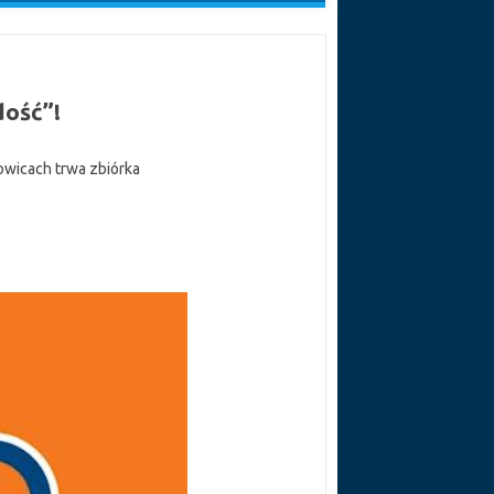
dość”!
łowicach trwa zbiórka