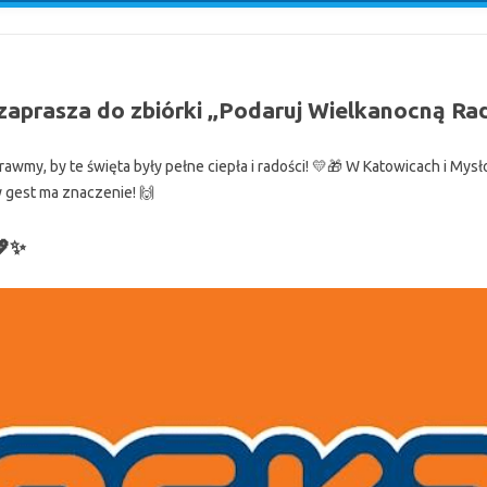
aprasza do zbiórki „Podaruj Wielkanocną Ra
wmy, by te święta były pełne ciepła i radości! 💛🎁 W Katowicach i Mys
y gest ma znaczenie! 🙌
💖✨