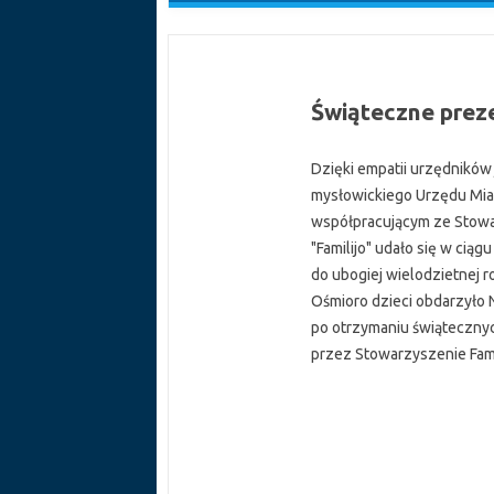
Świąteczne preze
Dzięki empatii urzędnikó
mysłowickiego Urzędu Mia
współpracującym ze Stow
"Familijo" udało się w cią
do ubogiej wielodzietnej r
Ośmioro dzieci obdarzyło
po otrzymaniu świąteczn
przez Stowarzyszenie Fami