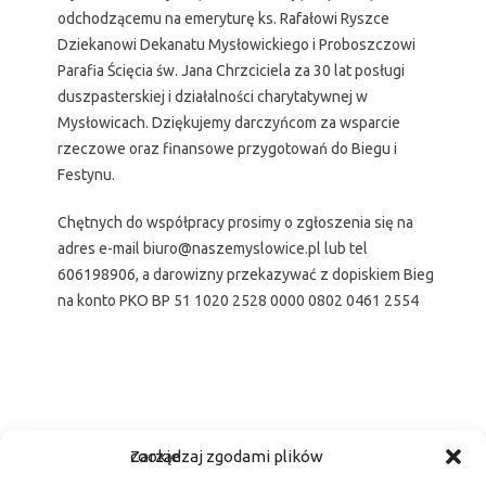
odchodzącemu na emeryturę ks. Rafałowi Ryszce
Dziekanowi Dekanatu Mysłowickiego i Proboszczowi
Parafia Ścięcia św. Jana Chrzciciela za 30 lat posługi
duszpasterskiej i działalności charytatywnej w
Mysłowicach. Dziękujemy darczyńcom za wsparcie
rzeczowe oraz finansowe przygotowań do Biegu i
Festynu.
Chętnych do współpracy prosimy o zgłoszenia się na
adres e-mail biuro@naszemyslowice.pl lub tel
606198906, a darowizny przekazywać z dopiskiem Bieg
na konto PKO BP 51 1020 2528 0000 0802 0461 2554
Fa
M
E
S
Zarządzaj zgodami plików cookie