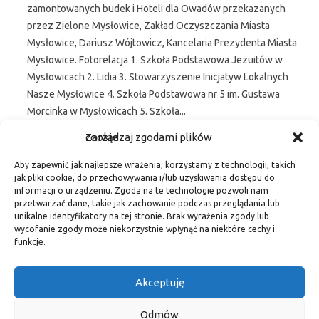
zamontowanych budek i Hoteli dla Owadów przekazanych
przez Zielone Mysłowice, Zakład Oczyszczania Miasta
Mysłowice, Dariusz Wójtowicz, Kancelaria Prezydenta Miasta
Mysłowice. Fotorelacja 1. Szkoła Podstawowa Jezuitów w
Mysłowicach 2. Lidia 3. Stowarzyszenie Inicjatyw Lokalnych
Nasze Mysłowice 4. Szkoła Podstawowa nr 5 im. Gustawa
Morcinka w Mysłowicach 5. Szkoła...
Zarządzaj zgodami plików cookie
Czytaj więcej
Aby zapewnić jak najlepsze wrażenia, korzystamy z technologii, takich
jak pliki cookie, do przechowywania i/lub uzyskiwania dostępu do
informacji o urządzeniu. Zgoda na te technologie pozwoli nam
1
2
3
KOLEJNY »
przetwarzać dane, takie jak zachowanie podczas przeglądania lub
unikalne identyfikatory na tej stronie. Brak wyrażenia zgody lub
wycofanie zgody może niekorzystnie wpłynąć na niektóre cechy i
Fa
M
E
S
funkcje.
c
as
m
h
Akceptuję
e
t
ail
ar
b
o
e
Odmów