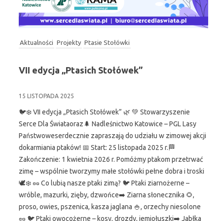
Aktualności
Projekty
Ptasie Stołówki
VII edycja „Ptasich Stołówek”
15 LISTOPADA 2025
🐦❄️ VII edycja „Ptasich Stołówek” 🌿 💚 Stowarzyszenie
Serce Dla Świataoraz🌲 Nadleśnictwo Katowice – PGL Lasy
Państwoweserdecznie zapraszają do udziału w zimowej akcji
dokarmiania ptaków! 📅 Start: 25 listopada 2025 r.🏁
Zakończenie: 1 kwietnia 2026 r. Pomóżmy ptakom przetrwać
zimę – wspólnie tworzymy małe stołówki pełne dobra i troski
🕊️❄️ 🥜 Co lubią nasze ptaki zimą? 🐦 Ptaki ziarnożerne –
wróble, mazurki, zięby, dzwońce➡️ Ziarna słonecznika 🌻,
proso, owies, pszenica, kasza jaglana 🍚, orzechy niesolone
🥜 🐦 Ptaki owocożerne – kosy, drozdy, jemiołuszki➡️ Jabłka