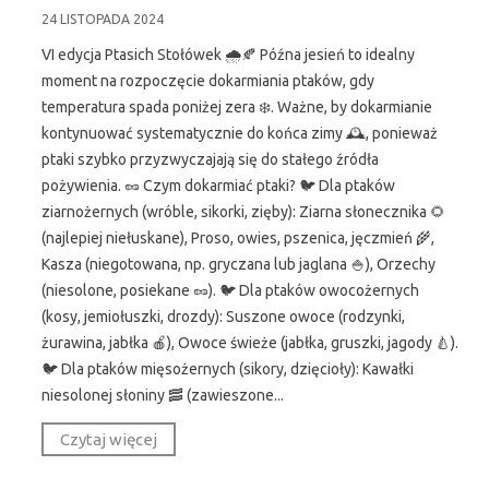
24 LISTOPADA 2024
VI edycja Ptasich Stołówek 🌧️🍂 Późna jesień to idealny
moment na rozpoczęcie dokarmiania ptaków, gdy
temperatura spada poniżej zera ❄️. Ważne, by dokarmianie
kontynuować systematycznie do końca zimy 🕰️, ponieważ
ptaki szybko przyzwyczajają się do stałego źródła
pożywienia. 🥜 Czym dokarmiać ptaki? 🐦 Dla ptaków
ziarnożernych (wróble, sikorki, zięby): Ziarna słonecznika 🌻
(najlepiej niełuskane), Proso, owies, pszenica, jęczmień 🌾,
Kasza (niegotowana, np. gryczana lub jaglana 🍚), Orzechy
(niesolone, posiekane 🥜). 🐦 Dla ptaków owocożernych
(kosy, jemiołuszki, drozdy): Suszone owoce (rodzynki,
żurawina, jabłka 🍎), Owoce świeże (jabłka, gruszki, jagody 🍐).
🐦 Dla ptaków mięsożernych (sikory, dzięcioły): Kawałki
niesolonej słoniny 🥓 (zawieszone...
Czytaj więcej