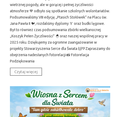
wietrznej pogody, ale w gorącej i pełnej życzliwości
atmosferze 💙 odbyło się spotkanie szkolnych wolontariatów.
Podsumowaliśmy VIII edycję „Ptasich Stołówek” na Placu św.
Jana Pawła II 🐦, rozdaliśmy dyplomy 🏅 oraz budki lęgowe.
Był to również czas podsumowania zbiórki wielkanocnej
„Koszyk Pełen Życzliwości” 🐣 oraz naszej wspólnej pracy w
2025 roku. Dziękujemy za ogromne zaangażowanie w
projekty Stowarzyszenia Serce dla Świata 🙌💚Zapraszamy do
obejrzenia nadesłanych fotorelacji 📸 Fotorelacja
Podziękowania
Czytaj więcej