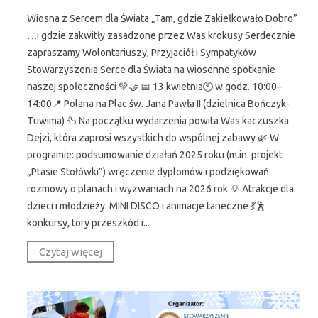
Wiosna z Sercem dla Świata „Tam, gdzie Zakiełkowało Dobro”
…i gdzie zakwitły zasadzone przez Was krokusy Serdecznie
zapraszamy Wolontariuszy, Przyjaciół i Sympatyków
Stowarzyszenia Serce dla Świata na wiosenne spotkanie
naszej społeczności 💚🤝 📅 13 kwietnia🕙 w godz. 10:00–
14:00📍 Polana na Plac św. Jana Pawła II (dzielnica Bończyk-
Tuwima) 🦆 Na początku wydarzenia powita Was kaczuszka
Dejzi, która zaprosi wszystkich do wspólnej zabawy 🌿 W
programie: podsumowanie działań 2025 roku (m.in. projekt
„Ptasie Stołówki”) wręczenie dyplomów i podziękowań
rozmowy o planach i wyzwaniach na 2026 rok 💡 Atrakcje dla
dzieci i młodzieży: MINI DISCO i animacje taneczne 💃🕺
konkursy, tory przeszkód i...
Czytaj więcej