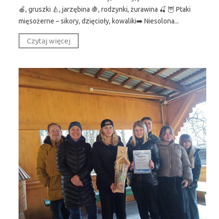
🍎, gruszki 🍐, jarzębina 🍇, rodzynki, żurawina 🍒 🦉 Ptaki
mięsożerne – sikory, dzięcioły, kowaliki➡️ Niesolona...
Czytaj więcej