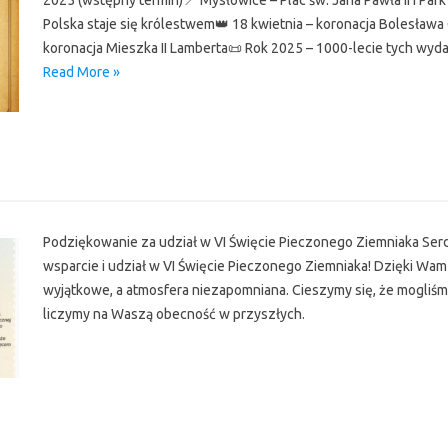
2025 (wstępny termin)📍 Mysłowice – Plac św. Jana Pawła II i Par
Polska staje się królestwem👑 18 kwietnia – koronacja Bolesława
koronacja Mieszka II Lamberta📜 Rok 2025 – 1000-lecie tych wydar
Read More »
r
Podziękowanie za udział w VI Święcie Pieczonego Ziemniaka Ser
wsparcie i udział w VI Święcie Pieczonego Ziemniaka! Dzięki Wa
wyjątkowe, a atmosfera niezapomniana. Cieszymy się, że mogliśm
liczymy na Waszą obecność w przyszłych.