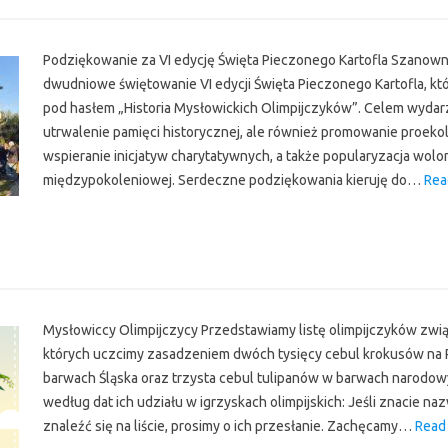
r
Podziękowanie za VI edycję Święta Pieczonego Kartofla Szanow
dwudniowe świętowanie VI edycji Święta Pieczonego Kartofla, któ
pod hasłem „Historia Mysłowickich Olimpijczyków”. Celem wydarz
utrwalenie pamięci historycznej, ale również promowanie proek
wspieranie inicjatyw charytatywnych, a także popularyzacja wolon
międzypokoleniowej. Serdeczne podziękowania kieruję do…
Rea
r
Mysłowiccy Olimpijczycy Przedstawiamy listę olimpijczyków zwi
których uczcimy zasadzeniem dwóch tysięcy cebul krokusów na Pl
barwach Śląska oraz trzysta cebul tulipanów w barwach narodo
według dat ich udziału w igrzyskach olimpijskich: Jeśli znacie na
znaleźć się na liście, prosimy o ich przesłanie. Zachęcamy…
Read