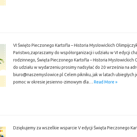
r
VI Święto Pieczonego Kartofla – Historia Mysłowickich Olimpijc
Państwo,zapraszamy do współorganizacji i udziału w VI edycji ch
rodzinnego, Święta Pieczonego Kartofla – Historia Mysłowickich 
do udziału w wydarzeniu prosimy nadsyłać do 20 września na ad
biuro@naszemyslowice.pl Celem pikniku, jak w latach ubiegłych 
pomoc w okresie jesienno-zimowym dla…
Read More »
r
Dziękujemy za wszelkie wsparcie V edycji Święta Pieczonego Kar