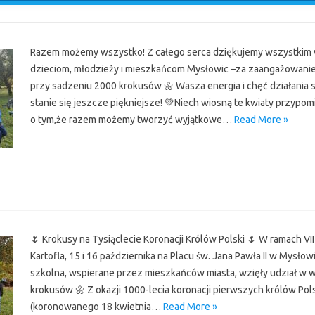
Razem możemy wszystko! Z całego serca dziękujemy wszystkim 
dzieciom, młodzieży i mieszkańcom Mysłowic –za zaangażowanie,
przy sadzeniu 2000 krokusów 🌼 Wasza energia i chęć działania s
stanie się jeszcze piękniejsze! 💚Niech wiosną te kwiaty przypomi
o tym,że razem możemy tworzyć wyjątkowe…
Read More »
r
🌷 Krokusy na Tysiąclecie Koronacji Królów Polski 🌷 W ramach VI
Kartofla, 15 i 16 października na Placu św. Jana Pawła II w Mysłow
szkolna, wspierane przez mieszkańców miasta, wzięły udział w w
krokusów 🌼 Z okazji 1000-lecia koronacji pierwszych królów Po
(koronowanego 18 kwietnia…
Read More »