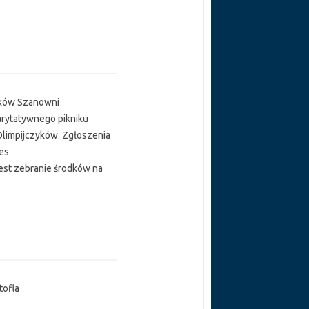
zyków Szanowni
arytatywnego pikniku
Olimpijczyków. Zgłoszenia
res
jest zebranie środków na
tofla