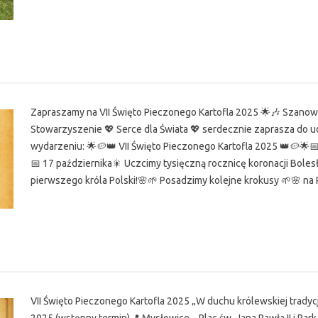
r
Zapraszamy na VII Święto Pieczonego Kartofla 2025 🌟🎶 Szanow
Stowarzyszenie 💖 Serce dla Świata 💖 serdecznie zaprasza do 
wydarzeniu: 🌟🥔👑 VII Święto Pieczonego Kartofla 2025 👑🥔🌟
📅 17 października🎇 Uczcimy tysięczną rocznicę koronacji Bole
pierwszego króla Polski!🌸🌱 Posadzimy kolejne krokusy 🌱🌸 na
r
VII Święto Pieczonego Kartofla 2025 „W duchu królewskiej tradyc