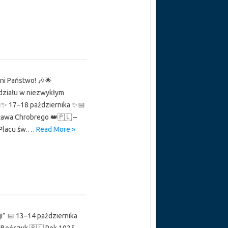
ni Państwo! 🎶🌟
udziału w niezwykłym
📅✨ 17–18 października ✨📅
sława Chrobrego 👑🇵🇱 –
 Placu św.…
Read More »
ji” 📅 13–14 października