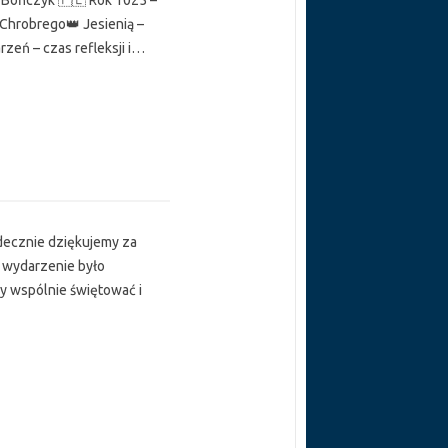
k Bończyk 🇵🇱 Rok 1025 –
 Chrobrego👑 Jesienią –
zeń – czas refleksji i…
decznie dziękujemy za
m wydarzenie było
y wspólnie świętować i