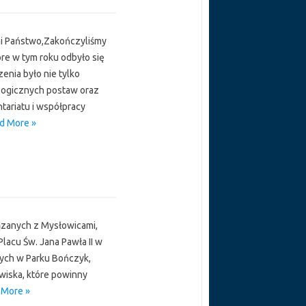
ni Państwo,Zakończyliśmy
re w tym roku odbyło się
enia było nie tylko
ologicznych postaw oraz
tariatu i współpracy
d More »
ązanych z Mysłowicami,
acu Św. Jana Pawła II w
wych w Parku Bończyk,
zwiska, które powinny
 More »