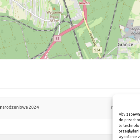
r
onarodzeniowa 2024
mapa serc zbi
Aby zapewnić
do przechow
te technolo
przeglądania
wycofanie z