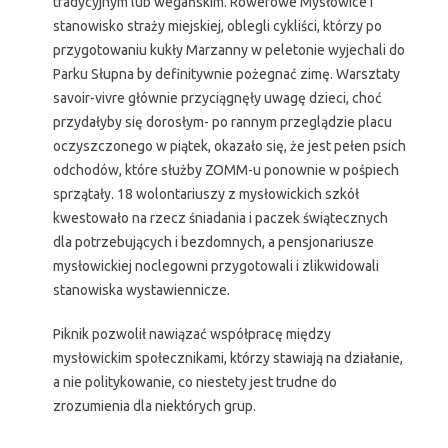
tradycyjnym lub wegańskim. Rowerowe Mysłowice i
stanowisko straży miejskiej, oblegli cykliści, którzy po
przygotowaniu kukły Marzanny w peletonie wyjechali do
Parku Słupna by definitywnie pożegnać zimę. Warsztaty
savoir-vivre głównie przyciągnęły uwagę dzieci, choć
przydałyby się dorosłym- po rannym przeglądzie placu
oczyszczonego w piątek, okazało się, że jest pełen psich
odchodów, które służby ZOMM-u ponownie w pośpiech
sprzątały. 18 wolontariuszy z mysłowickich szkół
kwestowało na rzecz śniadania i paczek świątecznych
dla potrzebujących i bezdomnych, a pensjonariusze
mysłowickiej noclegowni przygotowali i zlikwidowali
stanowiska wystawiennicze.
Piknik pozwolił nawiązać współpracę między
mysłowickim społecznikami, którzy stawiają na działanie,
a nie politykowanie, co niestety jest trudne do
zrozumienia dla niektórych grup.