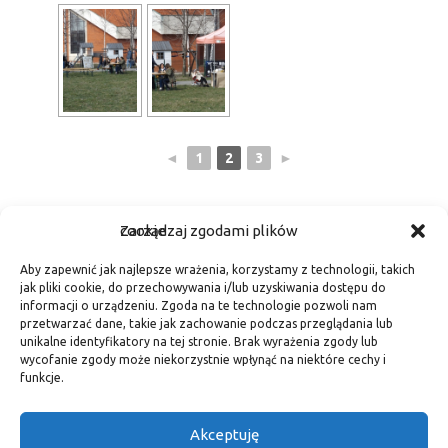
◄
1
2
3
►
Zarządzaj zgodami plików cookie
Fa
M
E
S
Aby zapewnić jak najlepsze wrażenia, korzystamy z technologii, takich
c
as
m
h
jak pliki cookie, do przechowywania i/lub uzyskiwania dostępu do
informacji o urządzeniu. Zgoda na te technologie pozwoli nam
e
t
ail
ar
przetwarzać dane, takie jak zachowanie podczas przeglądania lub
b
o
e
unikalne identyfikatory na tej stronie. Brak wyrażenia zgody lub
wycofanie zgody może niekorzystnie wpłynąć na niektóre cechy i
Post navigation
←
O eko śniadaniu w radiu
II Mysłowicka Gala
o
d
funkcje.
Fest
Społecznika Roku 2018
→
o
o
Akceptuję
k
n