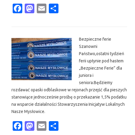
Fa
M
E
S
c
as
m
h
e
t
ail
ar
b
o
e
Bezpieczne ferie
o
d
Szanowni
o
o
Państwo,ostatni tydzień
ferii upłynie pod hasłem
k
n
„Bezpieczne Ferie” dla
juniora i
seniora.Będziemy
rozdawać opaski odblaskowe w rejonach przejść dla pieszych
stanowiące jednocześnie prośbę o przekazanie 1,5% podatku
na wsparcie działalności Stowarzyszenia Inicjatyw Lokalnych
Nasze Mysłowice.
Fa
M
E
S